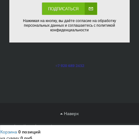
ПОДПИСАТЬСЯ
Нажимая на кнопку, вы даёте согласие на обработку
персональных данных и соглашаетесь с политикой
конфиденциальности
+7 920 689 2432
Наверх
http://tver.dorus.ru/
:
Стекло и тент для моторной лодки
Корзина
0 позиций
x
Мы используем cookies, чтобы вам было удобно работать
на сумму
0 руб.